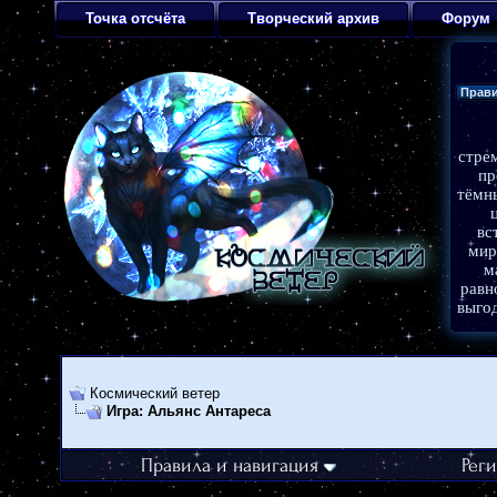
Точка отсчёта
Творческий архив
Форум
Прав
стре
пр
тёмн
вс
мир
м
равн
выго
Темат
фэнтез
Орган
Космический ветер
эпизод
Игра: Альянс Антареса
Масте
Админ
Коорди
Правила и навигация
Рег