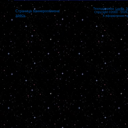
Техподдержка:
Luvilla
,
З
Страница баннерообмена
Copyright ©2000 - 2026,
здесь
.
К оформлению п