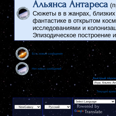
Альянса Антареса
(
Сюжеты в в жанрах, близких
фантастике в открытом косм
исследованиями и колонизац
Эпизодическое построение и
Есть новые сообщения
Нет новых сообщений
Быстрый перех
Текущее врем
Powered by
Translate