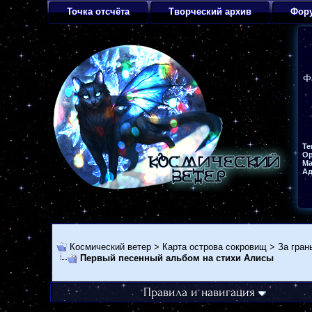
Точка отсчёта
Творческий архив
Фор
Ф
Те
Ор
Ма
Ад
Космический ветер
>
Карта острова сокровищ
>
За гран
Первый песенный альбом на стихи Алисы
Правила и навигация