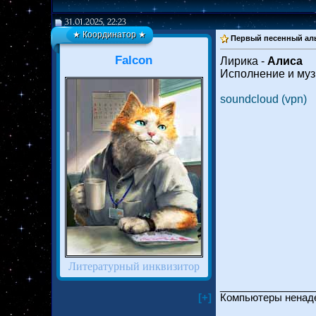
31.01.2025, 22:23
★ Координатор ★
Первый песенный ал
Falcon
Лирика -
Алиса
Исполнение и муз
soundcloud (vpn)
Литературный инквизитор
_________________
[+]
Компьютеры ненаде