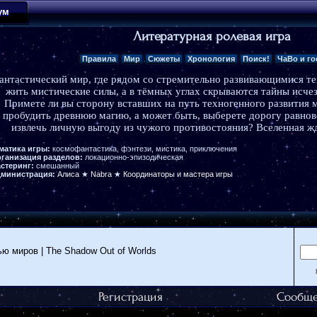
ум
Литературная ролевая игра
Правила
Мир
Сюжеты
Хронология
Поиск!
ЧаВо и го
антастический мир, где рядом со стремительно развивающимися т
жить мистические силы, а в тёмных углах скрываются тайны исче
Примете ли вы сторону вставших на путь техногенного развития 
пробудить древнюю магию, а может быть, выберете дорогу равнов
извлечь личную выгоду из чужого противостояния? Вселенная ж
матика игры:
космофантастика, фэнтези, мистика, приключения
ганизация разделов:
локационно-эпизодическая
стеринг:
смешанный
министрация:
Алиса
★
Nabra
★
Координаторы и мастера игры
ью миров | The Shadow Out of Worlds
Регистрация
Сообще