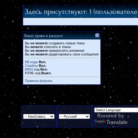
Здесь присутствуют: 1
(пользователей:
Ваши права в разделе
Вы
не можете
создавать новые темы
Вы
можете
отвечать в темах
Вы
не можете
прикреплять вложения
Вы
не можете
редактировать свои сообщения
BB коды
Вкл.
Смайлы
Вкл.
[IMG]
код
Вкл.
HTML код
Выкл.
Правила форума
Powered by
Translate