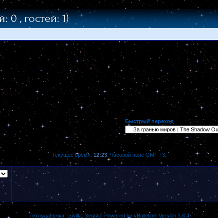
 0 , гостей: 1)
Быстрый переход
Текущее время:
12:23
. Часовой пояс GMT +3.
Техподдержка:
Luvilla
,
Зефир
.
Powered by vBulletin® Version 3.8.4