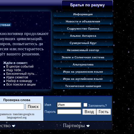
Братья по разуму
Информация
Новости и объявления
стевая
Содружество Ориона
ехнологиями продолжают
Альянс Антареса
знувших цивилизаций.
миров, попытаетесь ли
Сумеречный Круг
есия или постараетесь
Независимый сектор
дёт вашего решения.
Земля и Солнечная система
Ждём в сюжет:
Альтернатива
●
В центре событий
●
Ищу тебя...
Игра на украинском языке
●
Бесконечный путь...
●
Идеи сюжетов
Игра на английском языке
●
Набор в команду
●
Все поиски и акции
Техническая навигация
Проверка слова
Имя
Запомнить?
Гость
Пароль
gramota.ru
translate.google.ru
languagetool.org
ство
Партнёры