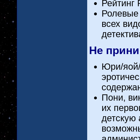
Рейтинг 
Ролевые 
всех вид
детектив
Не прини
Юpи/яoй/
эротичес
содержан
Пoни, ви
их перво
детскую 
возможн
админист