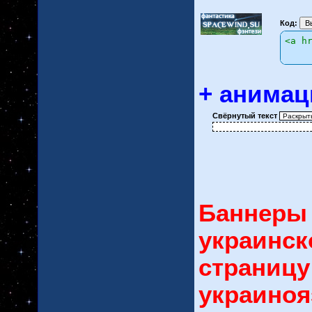
Код:
<a h
+ анима
Свёрнутый текст
Баннеры 
украинск
страницу
украиноя