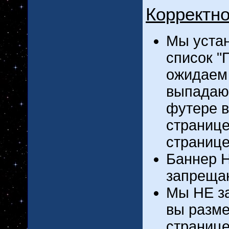
Корректн
Мы уста
список "
ожидаем
выпадающ
футере в
странице
страниц
Баннер Н
запреща
Мы НЕ за
вы разме
странице