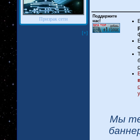
________
Поддержите
Призрак сети
нас!
[+]
Мы те
банне