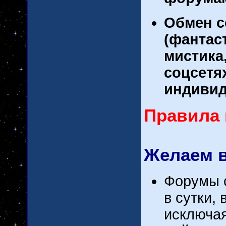
Обмен с
(фантас
мистика,
соцсетях
индивид
Правила 
Желаем в
Форумы с
в сутки,
исключая