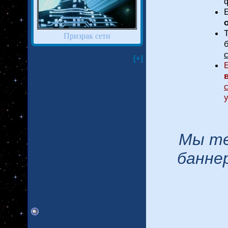
Призрак сети
[+]
Мы те
банне