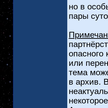
но в особ
пары суто
Примечан
партнёрс
опасного 
или перен
тема мож
в архив. 
неактуал
некоторое