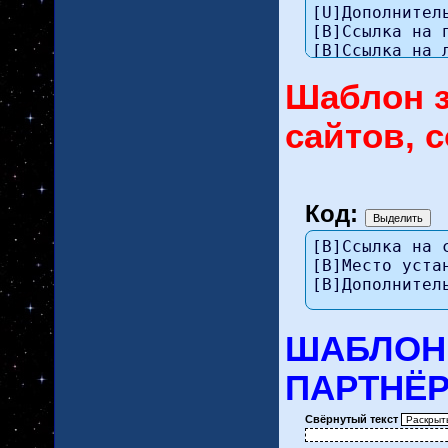
[U]Дополнитель
[B]Ссылка на 
[B]Ссылка на 
Шаблон з
сайтов, с
Код:
[B]Ссылка на 
[B]Место уста
[B]Дополнител
ШАБЛОН
ПАРТНЁ
Свёрнутый текст