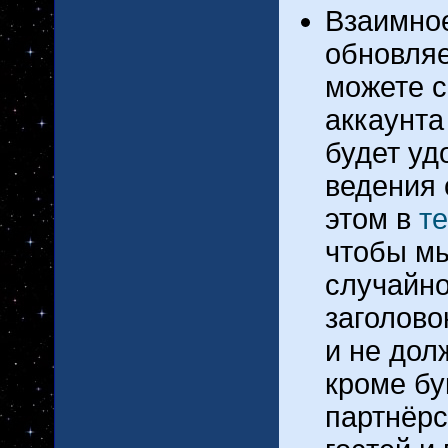
Взаимное
обновляе
можете с
аккаунта
будет уд
ведения 
этом в
т
чтобы мы
случайно
заголово
и не дол
кроме бу
партнёрс