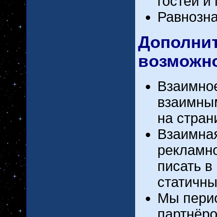
гостей и
Равнозна
Дополнит
возможно
Взаимно
взаимны
на стра
Взаимная
рекламно
писать в
статичн
Мы перио
партнёро