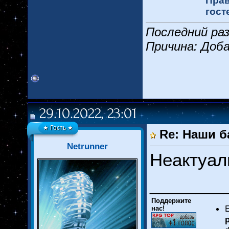
Пра
гост
Последний раз
Причина: Доб
29.10.2022, 23:01
★ Гость ★
Re: Наши б
Netrunner
Неактуал
________
Поддержите
нас!