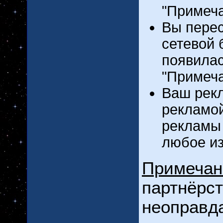
"Примеча
Вы перес
сетевой 
появилас
"Примеча
Ваш рек
рекламой
рекламы 
любое из
Примечан
партнёрст
неоправда