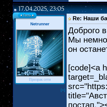
17.04.2025, 23:05
★ Гость ★
Re: Наши б
Netrunner
Доброго 
Мы немно
он остане
[code]<a hr
target=_b
Призрак сети
src="https
[+]
title="Авс
постап."><