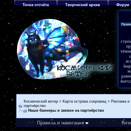
Точка отсчёта
Творческий архив
Форум
Прав
стре
пр
тёмн
вс
мир
м
равн
выго
Темат
фэнтез
Космический ветер
>
Карта острова сокровищ
>
Реклама и
Орган
партнёрство
эпизод
Масте
Наши баннеры и заявки на партнёрство
Админ
Коорди
Правила и навигация
Рег