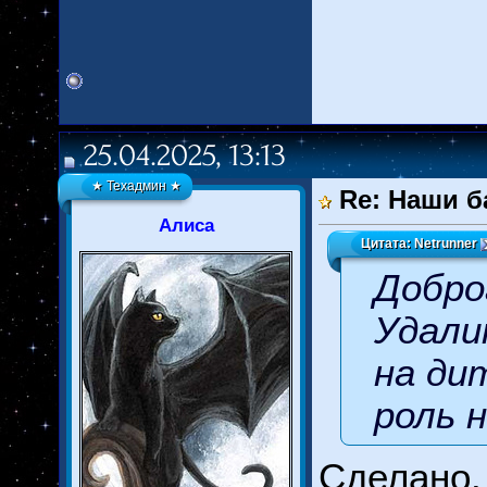
25.04.2025, 13:13
★ Техадмин ★
Re: Наши б
Алиса
Цитата:
Netrunner
Добро
Удали
на ди
роль 
Сделано.