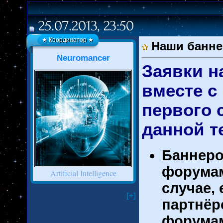
25.07.2013, 23:50
★ Координатор ★
Наши банне
Neuromancer
Заявки н
вместе с
первого 
данной т
Баннер
форумам
Artificial Intelligence
случае,
[+]
партнёр
форума