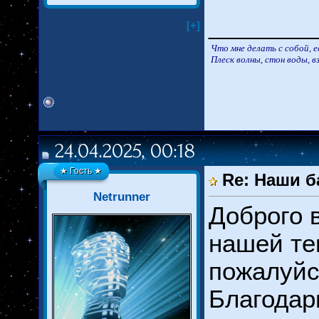
________
[+]
Что мне делать с собой, е
Плеск волны, стон воды, вз
24.04.2025, 00:18
★ Гость ★
Re: Наши б
Netrunner
Доброго 
нашей т
пожалуйс
Благода