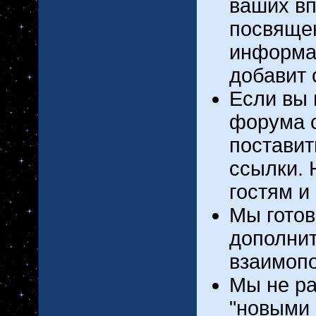
ваших вп
посвящен
информац
добавит 
Если вы 
форума с
поставит
ссылки.
гостям и
Мы готов
дополнит
взаимоп
Мы не ра
"новыми