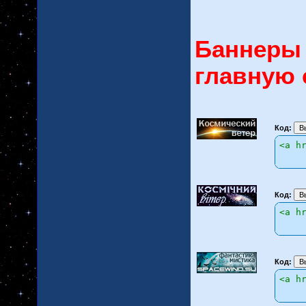
Баннеры 
главную 
Код:
<a h
Код:
<a h
Код:
<a h