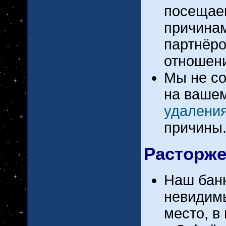
посещае
причинам
партнёро
отношени
Мы не со
на вашем
удалени
причины
Расторж
Наш банн
невидим
место, в