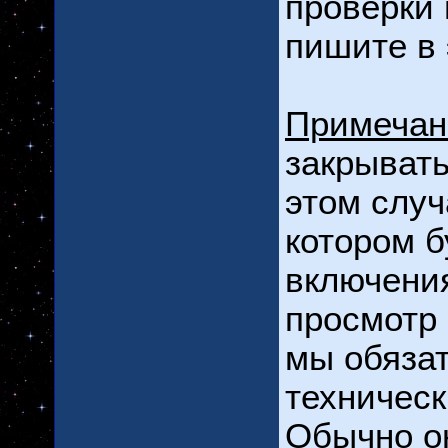
проверки
пишите в 
Примечан
закрывать
этом случ
котором б
включения
просмотр 
мы обязат
техническ
Обычно он