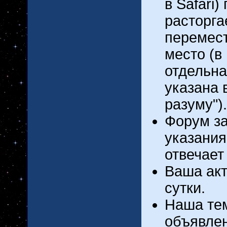
в Safari)
расторга
перемест
место (в
отдельна
указана 
разуму").
Форум за
указания
отвечает
Ваша акт
сутки.
Наша тем
объявлен