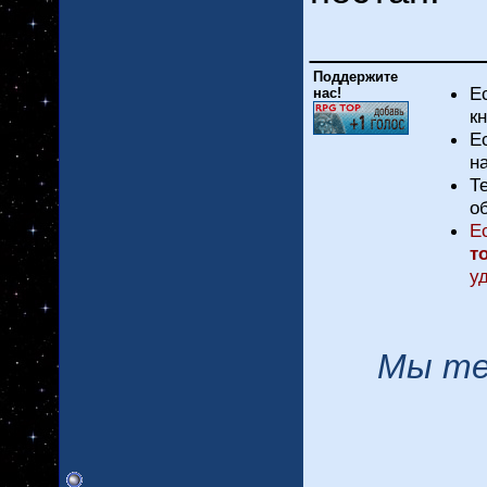
_________
Поддержите
Е
нас!
к
Е
н
Т
о
Е
т
у
Мы те