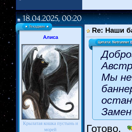
18.04.2025, 00:20
★ Техадмин ★
Re: Наши б
Алиса
Цитата:
Netrunner
Добро
Австр
Мы не
банне
остан
Замен
Крылатая кошка пустынь и
Готово.
морей