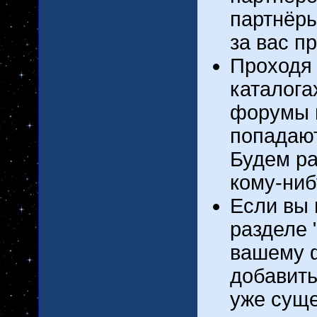
партнёры
за вас п
Проходя 
каталога
форумы п
попадаю
Будем ра
кому-ниб
Если вы 
разделе 
вашему ф
добавить
уже суще