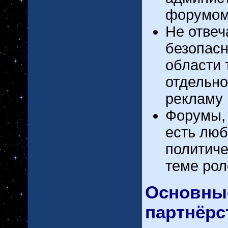
форумом
Не отве
безопас
области 
отдельно
рекламу
Форумы, 
есть люб
политиче
теме рол
Основные
партнёрс