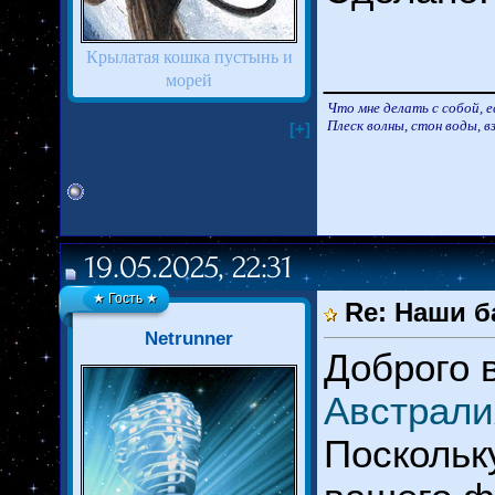
Крылатая кошка пустынь и
________
морей
Что мне делать с собой, е
Плеск волны, стон воды, вз
[+]
19.05.2025, 22:31
★ Гость ★
Re: Наши б
Netrunner
Доброго 
Австрали
Поскольк