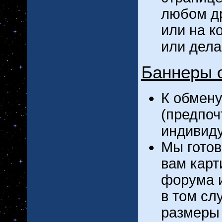
любом др
или на к
или дела
Баннеры 
К обмен
(предпоч
индивиду
Мы готов
вам карт
форума 
в том сл
размеры 