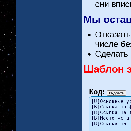
они впис
Мы остав
Отказать
числе бе
Сделать 
Шаблон 
Код:
[U]Основные ус
[B]Ссылка на ф
[B]Ссылка на 
[B]Место уста
[B]Ссылка на н