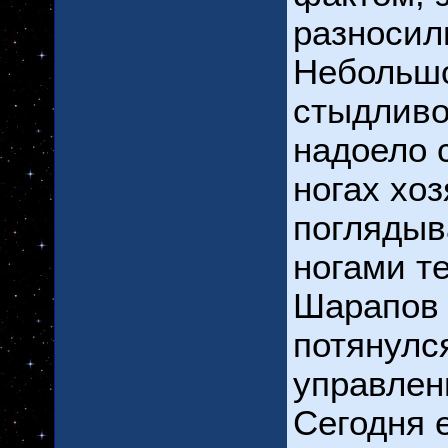
разносил
Небольш
стыдливо
надоело с
ногах хо
поглядыв
ногами те
Шарапов 
потянулс
управлен
Сегодня 