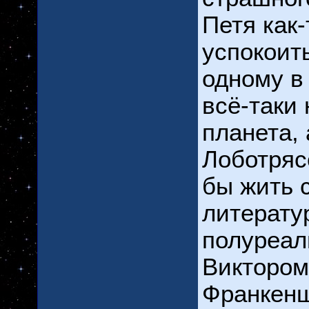
Петя как
успокоить
одному в
всё-таки 
планета,
Лоботряс
бы жить 
литерату
полуреал
Виктором 
Франкенш