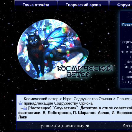
Точка отсчёта
Творческий архив
Форум
Прав
стре
пр
тёмн
вс
мир
м
равн
выго
Темат
Космический ветер
>
Игра: Содружество Ориона
>
Планеты
фэнтез
Орган
принадлежащие Содружеству Ориона
эпизод
[Настоящее]
"Соучастник". Детектив в стиле советско
Масте
фантастики. В. Лоботрясов, П. Шарапов, Аслан, И. Вереско
Админ
Лаки
Коорди
Правила и навигация
Рег