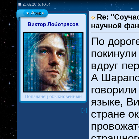
23.02.2016, 10:54
★ Игрок ★
Re: "Соуча
Виктор Лоботрясов
научной фан
По дороге
покинули
вдруг пе
А Шарапов
говорили
Попаданец обыкновенный
языке, В
[+]
стране ок
провожато
страшног