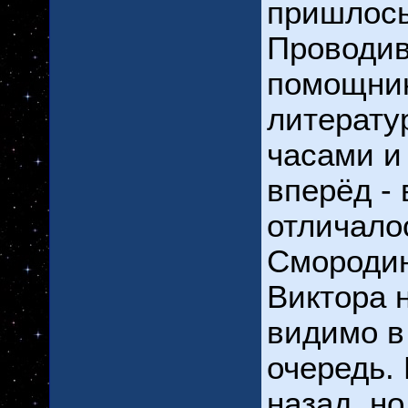
пришлось
Проводив
помощник
литерату
часами и
вперёд -
отличало
Смородин
Виктора 
видимо в
очередь.
назад, н