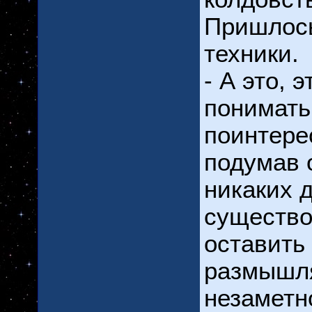
Пришлось
техники.
- А это, 
понимать 
поинтере
подумав 
никаких 
существо
оставить
размышля
незаметно