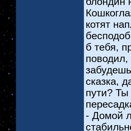
блондин 
Кошкогла
котят нап
бесподоб
б тебя, п
поводил,
забудешь
сказка, д
пути? Ты
пересадк
- Домой 
стабильн