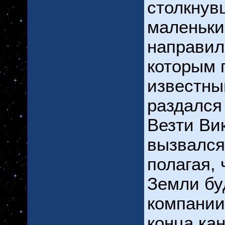
столкнув
маленьки
направилс
которым 
известны
раздался
Везти Ви
вызвался
полагая,
Земли бу
компании
конца ка