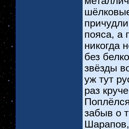
металлич
шёлковые
причудли
пояса, а 
никогда н
без белко
звёзды во
уж тут р
раз круче
Поплёлся
забыв о т
Шарапов,