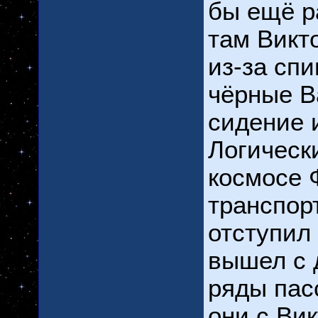
бы ещё р
там Викт
из-за спи
чёрные В
сидение 
Логическ
космосе 
транспор
отступил
вышел с 
ряды пас
они с Ви