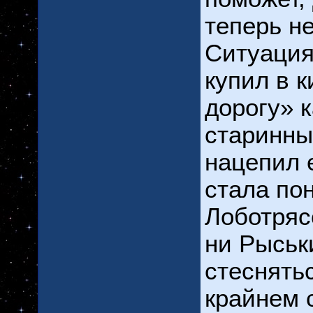
теперь не
Ситуация
купил в к
дорогу» 
старинны
нацепил е
стала по
Лоботряс
ни Рыськи
стеснять
крайнем 