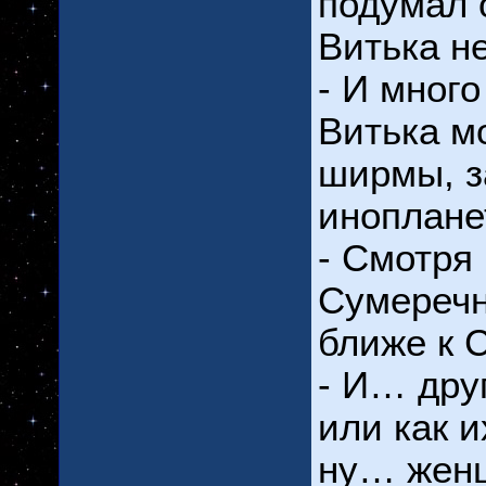
подумал 
Витька н
- И много
Витька м
ширмы, з
иноплане
- Смотря 
Сумеречн
ближе к 
- И… дру
или как 
ну… женщ