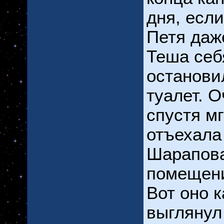
дня, если
Петя даж
Теша себ
останови
туалет. 
спустя м
отъехала
Шарапова
помещен
Вот оно 
выглянул