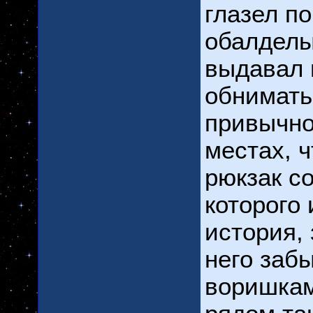
глазел по
обалделы
выдавал 
обнимать
привычно
местах, 
рюкзак с
которого 
история, 
него заб
воришкам