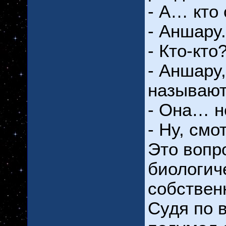
- А… кто
- Аншару.
- Кто-кто
- Аншару,
называют
- Она… н
- Ну, смо
Это вопр
биологич
собствен
Судя по 