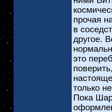
ними Вит
космичес
прочая н
в соседс
другое. В
нормальн
это переб
поверить,
настояще
только н
Пока Шар
оформлен