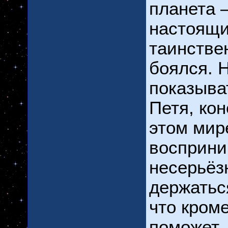
планета –
настоящи
таинстве
боялся. 
показыват
Петя, кон
этом мир
восприни
несерьёз
держатьс
что кроме
поможет,