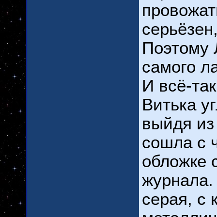
провожат
серьёзен,
Поэтому 
самого л
И всё-та
Витька уг
выйдя из
сошла с 
обложке 
журнала.
серая, с 