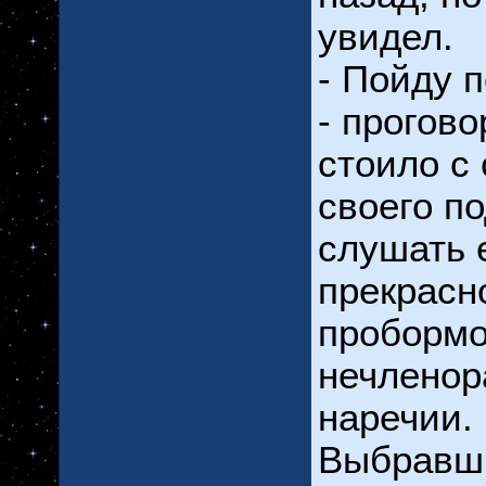
увидел.
- Пойду 
- прогово
стоило с
своего по
слушать 
прекрасн
пробормо
нечленор
наречии.
Выбравши