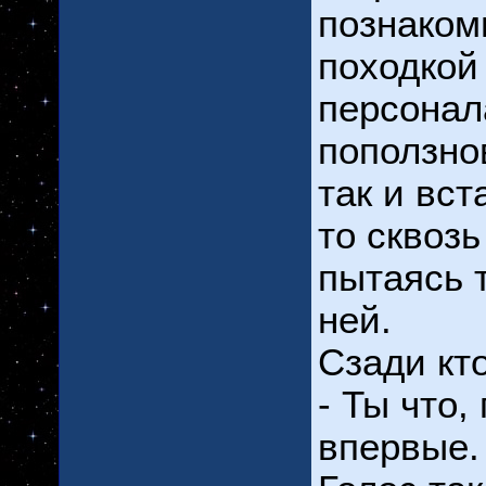
познаком
походкой
персонал
поползно
так и вст
то сквозь
пытаясь 
ней.
Сзади кт
- Ты что,
впервые.