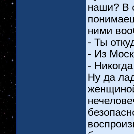
наши? В 
понимаеш
ними воо
- Ты отку
- Из Мо
- Никогда
Ну да ла
женщиной
нечелове
безопасн
воспроиз