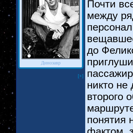
Почти вс
между ря
персонал
вещавшее
до Фелик
приглуши
Динозавр
пассажир
[+]
никто не 
второго 
маршруте
понятия 
фактом, 