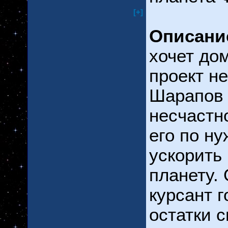
[+]
Описани
хочет дом
проект не
Шарапов 
несчастн
его по н
ускорить
планету.
курсант г
остатки 