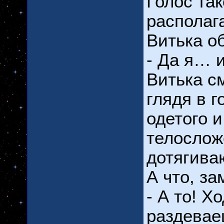
Голос так
располаг
Витька о
- Да я… 
Витька с
глядя в г
одетого и
телослож
дотягива
А что, за
- А то! Х
раздевае