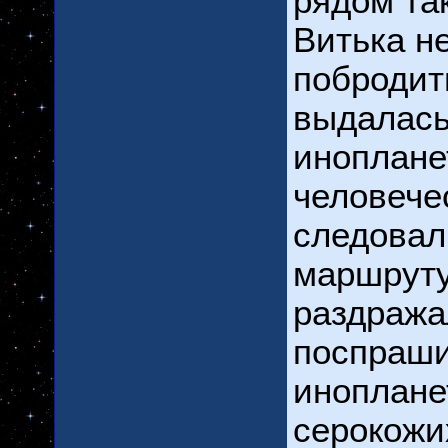
рядом так
Витька н
побродит
выдалась
иноплане
человече
следовал
маршруту
раздража
поспраши
иноплане
серокожих