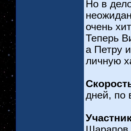
Но в дел
неожидан
очень хи
Теперь В
а Петру и
личную х
Скорост
дней, по
Участник
Шарапов,