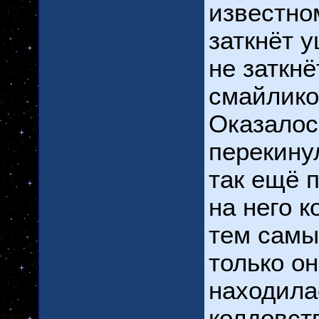
известно
заткнёт у
не заткн
смайлико
Оказалось
перекину
так ещё 
на него 
тем самы
только он
находила
колдовст