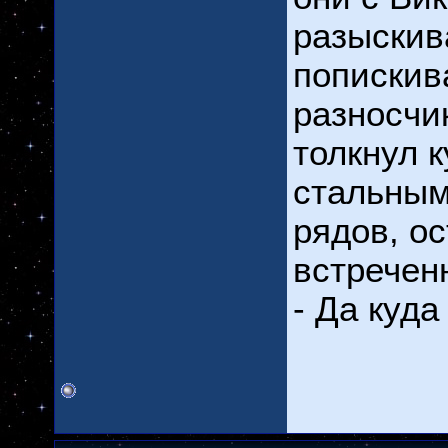
разыскив
попискив
разносчи
толкнул 
стальным
рядов, о
встречен
- Да куда