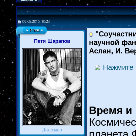
09.02.2016, 10:23
★ Игрок ★
"Соучастни
Петя Шарапов
научной фан
Аслан, И. Ве
Нажмите 
Время и 
Космичес
Динозавр
планета 